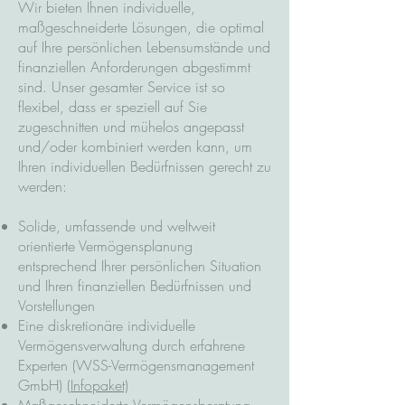
Wir bieten Ihnen individuelle,
maßgeschneiderte Lösungen, die optimal
auf Ihre persönlichen Lebensumstände und
finanziellen Anforderungen abgestimmt
sind. Unser gesamter Service ist so
flexibel, dass er speziell auf Sie
zugeschnitten und mühelos angepasst
und/oder kombiniert werden kann, um
Ihren individuellen Bedürfnissen gerecht zu
werden:
Solide, umfassende und weltweit
orientierte Vermögensplanung
entsprechend Ihrer persönlichen Situation
und Ihren finanziellen Bedürfnissen und
Vorstellungen
Eine diskretionäre individuelle
Vermögensverwaltung durch erfahrene
Experten (WSS-Vermögensmanagement
GmbH)
(Infopaket)