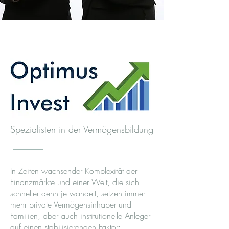
Spezialisten in der Vermögensbildung
In Zeiten wachsender Komplexität der
Finanzmärkte und einer Welt, die sich
schneller denn je wandelt, setzen immer
mehr private Vermögensinhaber und
Familien, aber auch institutionelle Anleger
auf einen stabilisierenden Faktor: